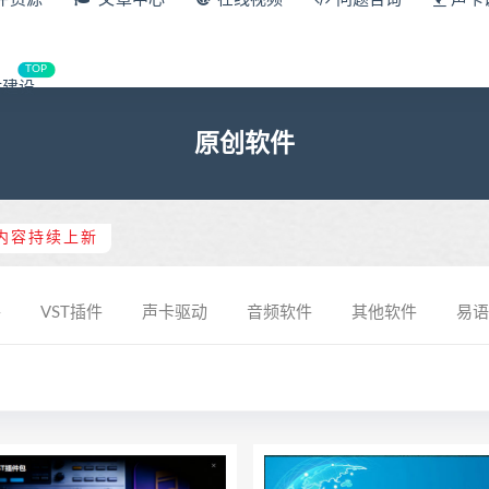
TOP
建设
原创软件
内容持续上新
件
VST插件
声卡驱动
音频软件
其他软件
易语