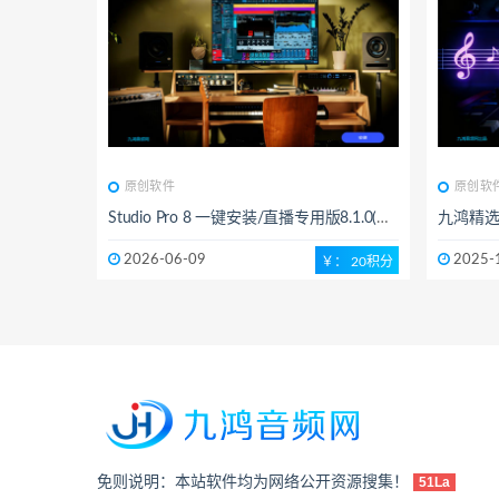
BY：九鸿
已测试
BY：九
原创软件
原创软
Studio Pro 8 一键安装/直播专用版8.1.0(离线永久授权版/非订阅)
2026-06-09
2025-
￥： 20积分
免则说明：本站软件均为网络公开资源搜集！
51La