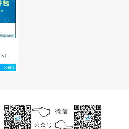
已测试
iN]
： 20积分