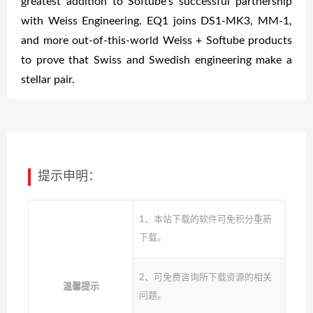
greatest addition to Softube’s successful partnership
with Weiss Engineering. EQ1 joins DS1-MK3, MM-1,
and more out-of-this-world Weiss + Softube products
to prove that Swiss and Swedish engineering make a
stellar pair.
提示申明：
1、本站下载的软件可免积分重新
下载。
2、可免费咨询所下载资源的相关
温馨提示
问题。