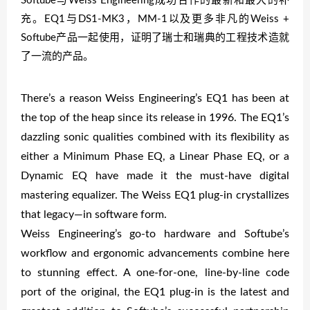
Softube与Weiss Engineering成功合作的最新和最大的补
充。EQ1与DS1-MK3，MM-1以及更多非凡的Weiss +
Softube产品一起使用，证明了瑞士和瑞典的工程技术造就
了一流的产品。
There’s a reason Weiss Engineering’s EQ1 has been at
the top of the heap since its release in 1996. The EQ1’s
dazzling sonic qualities combined with its flexibility as
either a Minimum Phase EQ, a Linear Phase EQ, or a
Dynamic EQ have made it the must-have digital
mastering equalizer. The Weiss EQ1 plug-in crystallizes
that legacy—in software form.
Weiss Engineering’s go-to hardware and Softube’s
workflow and ergonomic advancements combine here
to stunning effect. A one-for-one, line-by-line code
port of the original, the EQ1 plug-in is the latest and