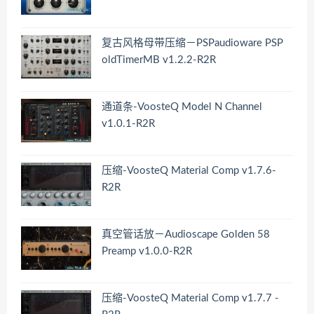
复古风格母带压缩－PSPaudioware PSP
oldTimerMB v1.2.2-R2R
通道条-VoosteQ Model N Channel
v1.0.1-R2R
压缩-VoosteQ Material Comp v1.7.6-
R2R
真空管话放－Audioscape Golden 58
Preamp v1.0.0-R2R
压缩-VoosteQ Material Comp v1.7.7 -