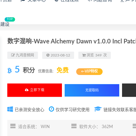
TOP
建设
数字混响-Wave Alchemy Dawn v1.0.0 Incl Patc
九鸿音频网
2023-08-12
浏览
349
次
5
积分
免费
优惠信息:
←VIP特权
立即下载
已亲测安全放心
仅供学习研究使用
链接失效联系客
适合系统： WIN
软件大小： 362M