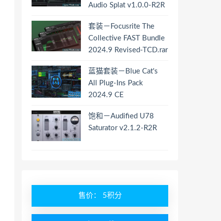
Audio Splat v1.0.0-R2R
套装－Focusrite The
Collective FAST Bundle
2024.9 Revised-TCD.rar
蓝猫套装－Blue Cat's
All Plug-Ins Pack
2024.9 CE
饱和－Audified U78
Saturator v2.1.2-R2R
售价： 5积分