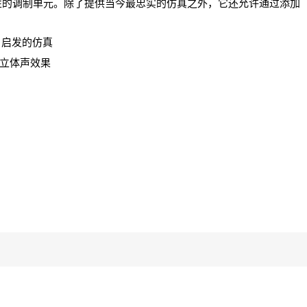
标志性的调制单元。除了提供当今最忠实的仿真之外，它还允许通过添加
。
X90* 启发的仿真
的立体声效果