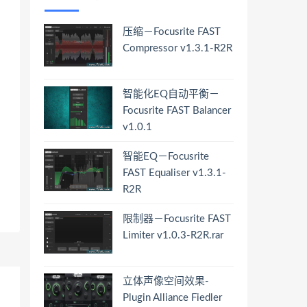
压缩－Focusrite FAST
Compressor v1.3.1-R2R
智能化EQ自动平衡－
Focusrite FAST Balancer
v1.0.1
智能EQ－Focusrite
FAST Equaliser v1.3.1-
R2R
限制器－Focusrite FAST
Limiter v1.0.3-R2R.rar
立体声像空间效果-
Plugin Alliance Fiedler