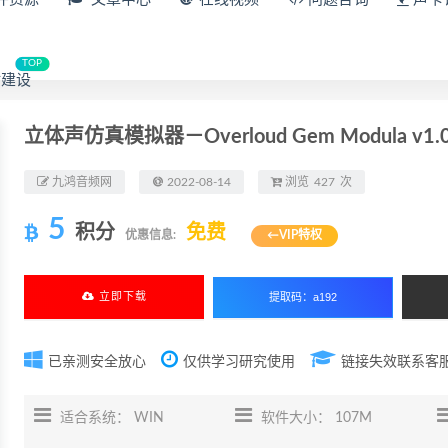
TOP
建设
立体声仿真模拟器－Overloud Gem Modula v1.0.1 
九鸿音频网
2022-08-14
浏览
427
次
5
积分
免费
优惠信息:
←VIP特权
立即下载
已亲测安全放心
仅供学习研究使用
链接失效联系客
适合系统： WIN
软件大小： 107M