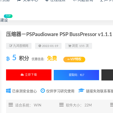
TOP
建设
压缩器－PSPaudioware PSP BussPressor v1.1.1
九鸿音频网
2022-01-19
浏览
155
次
5
积分
免费
优惠信息:
←VIP特权
立即下载
已亲测安全放心
仅供学习研究使用
链接失效联系客
适合系统： WIN
软件大小： 22M