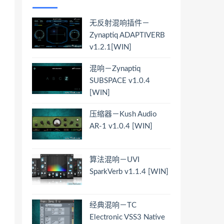
无反射混响插件－
Zynaptiq ADAPTIVERB
v1.2.1[WIN]
混响－Zynaptiq
SUBSPACE v1.0.4
[WIN]
压缩器－Kush Audio
AR-1 v1.0.4 [WIN]
算法混响－UVI
SparkVerb v1.1.4 [WIN]
经典混响－TC
Electronic VSS3 Native