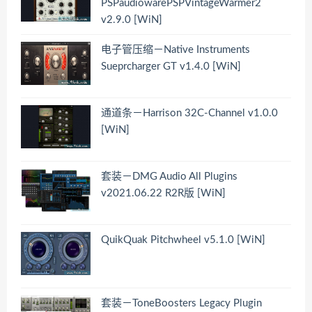
PSPaudiowarePSPVintageWarmer2
v2.9.0 [WiN]
电子管压缩－Native Instruments
Sueprcharger GT v1.4.0 [WiN]
通道条－Harrison 32C-Channel v1.0.0
[WiN]
套装－DMG Audio All Plugins
v2021.06.22 R2R版 [WiN]
QuikQuak Pitchwheel v5.1.0 [WiN]
套装－ToneBoosters Legacy Plugin