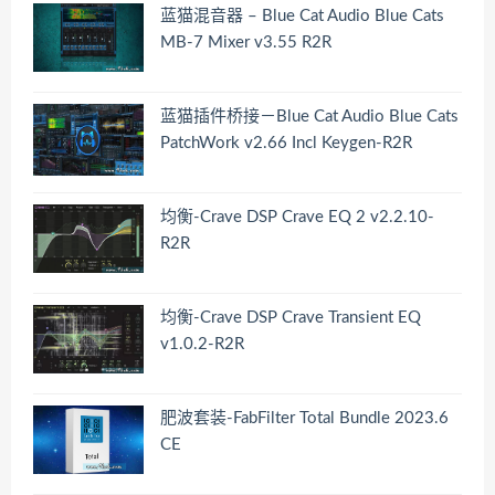
蓝猫混音器 – Blue Cat Audio Blue Cats
MB-7 Mixer v3.55 R2R
蓝猫插件桥接－Blue Cat Audio Blue Cats
PatchWork v2.66 Incl Keygen-R2R
均衡-Crave DSP Crave EQ 2 v2.2.10-
R2R
均衡-Crave DSP Crave Transient EQ
v1.0.2-R2R
肥波套装-FabFilter Total Bundle 2023.6
CE