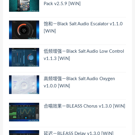
Pack v2.5.9 [WiN]
饱和－Black Salt Audio Escalator v1.1.0
[WiN]
低频增强－Black Salt Audio Low Control
v1.1.3 [WiN]
高频增强－Black Salt Audio Oxygen
v1.0.0 [WiN]
合唱效果－BLEASS Chorus v1.3.0 [WiN]
延迟－BLEASS Delay v1.3.0 [WiN]