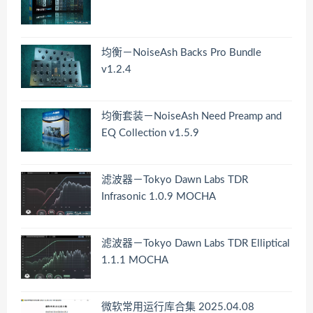
均衡－NoiseAsh Backs Pro Bundle
v1.2.4
均衡套装－NoiseAsh Need Preamp and
EQ Collection v1.5.9
滤波器－Tokyo Dawn Labs TDR
Infrasonic 1.0.9 MOCHA
滤波器－Tokyo Dawn Labs TDR Elliptical
1.1.1 MOCHA
微软常用运行库合集 2025.04.08