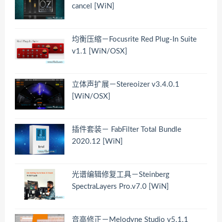
cancel [WiN]
均衡压缩－Focusrite Red Plug-In Suite
v1.1 [WiN/OSX]
立体声扩展－Stereoizer v3.4.0.1
[WiN/OSX]
插件套装－ FabFilter Total Bundle
2020.12 [WiN]
光谱编辑修复工具－Steinberg
SpectraLayers Pro.v7.0 [WiN]
音高修正－Melodyne Studio v5.1.1