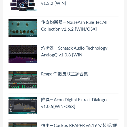
v1.3.2 [WiN]
传奇均衡器－NoiseAsh Rule Tec All
Collection v1.6.2 [WiN/OSX]
均衡器－Schaack Audio Technology
AnalogQ v1.0.8 [WiN]
Reaper千款皮肤主题合集
降噪－Acon Digital Extract Dialogue
v1.0.5[WiN/OSX]
宿主－Cockos REAPER v6.19 安装版/便