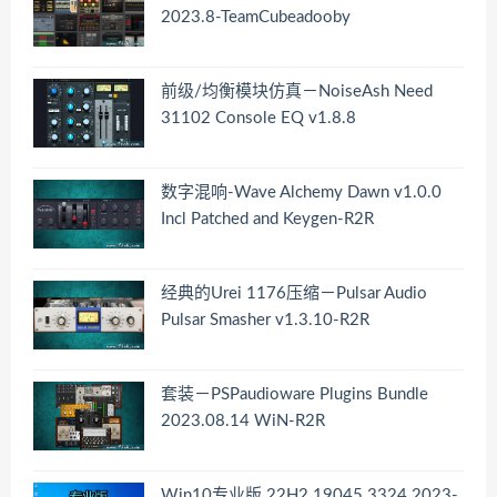
2023.8-TeamCubeadooby
前级/均衡模块仿真－NoiseAsh Need
31102 Console EQ v1.8.8
数字混响-Wave Alchemy Dawn v1.0.0
Incl Patched and Keygen-R2R
经典的Urei 1176压缩－Pulsar Audio
Pulsar Smasher v1.3.10-R2R
套装－PSPaudioware Plugins Bundle
2023.08.14 WiN-R2R
Win10专业版 22H2.19045.3324.2023-