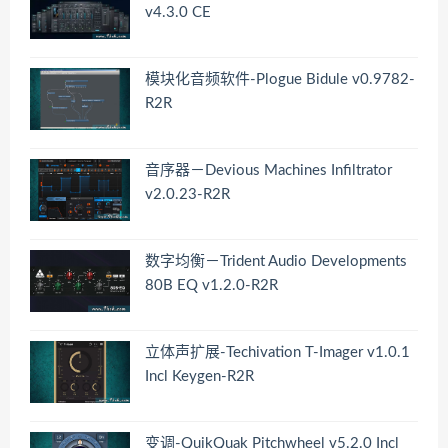
v4.3.0 CE
模块化音频软件-Plogue Bidule v0.9782-
R2R
音序器－Devious Machines Infiltrator
v2.0.23-R2R
数字均衡－Trident Audio Developments
80B EQ v1.2.0-R2R
立体声扩展-Techivation T-Imager v1.0.1
Incl Keygen-R2R
变调-QuikQuak Pitchwheel v5.2.0 Incl